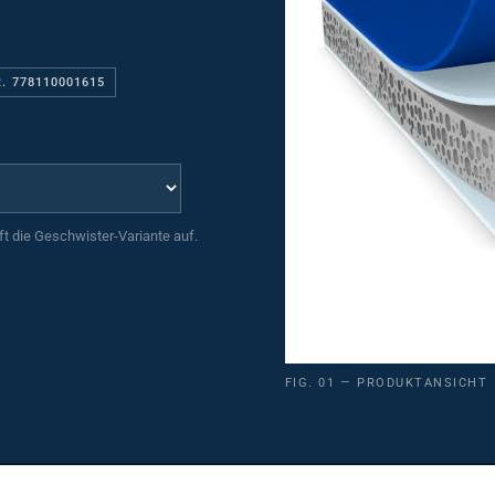
R. 778110001615
uft die Geschwister-Variante auf.
FIG. 01 — PRODUKTANSICHT