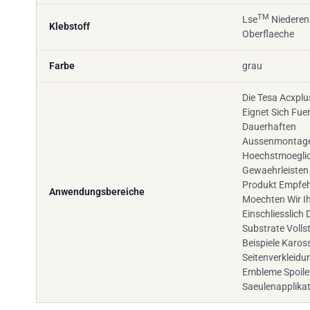
TM
Lse
Niederen
Klebstoff
Oberflaeche
Farbe
grau
Die Tesa Acxplu
Eignet Sich Fuer
Dauerhaften
Aussenmontag
Hoechstmoeglic
Gewaehrleisten
Produkt Empfeh
Anwendungsbereiche
Moechten Wir 
Einschliesslich 
Substrate Volls
Beispiele Kaross
Seitenverkleidu
Embleme Spoile
Saeulenapplika