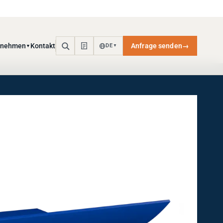
rnehmen
Kontakt
Anfrage senden
→
DE
▼
▼