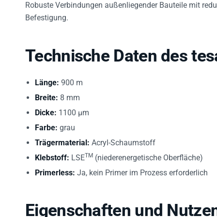
Robuste Verbindungen außenliegender Bauteile mit red
Befestigung.
Technische Daten des te
Länge:
900 m
Breite:
8 mm
Dicke:
1100 µm
Farbe:
grau
Trägermaterial:
Acryl-Schaumstoff
TM
Klebstoff:
LSE
(niederenergetische Oberfläche)
Primerless:
Ja, kein Primer im Prozess erforderlich
Eigenschaften und Nutze