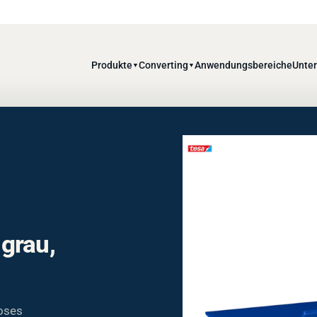
Produkte
Converting
Anwendungsbereiche
Unte
▼
▼
grau,
oses