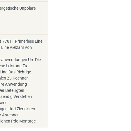
ergetische Unpolare
s 77811 Primerless Line
 Eine Vielzahl Von
eanwendungen Um Die
he Leistung Zu
 Und Das Richtige
len Zu Koennen
Ihre Anwendung
Der Beteiligten
taendig Verstehen
erie-
ngen Und Zierleisten
r Antennen
tionen Pdc-Montage