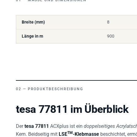
Breite (mm)
8
Länge in m
900
PRODUKTBESCHREIBUNG
tesa 77811 im Überblick
Der
tesa 77811
ACXplus ist ein
doppelseitiges Acrylat
TM
Kern. Beidseitig mit
LSE
-Klebmasse
beschichtet, ermö