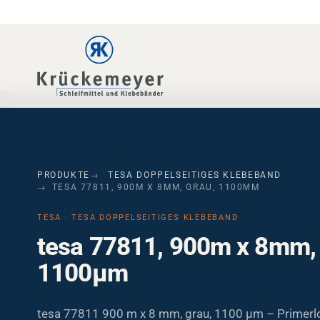
Skip to main navigation
Skip to main content
Skip to page footer
PRODUKTE
TESA DOPPELSEITIGES KLEBEBAND
TESA 77811, 900M X 8MM, GRAU, 1100ΜM
TESA · TESA DOPPELSEITIGES KLEBEBAND
tesa 77811, 900m x 8mm, 
1100µm
tesa 77811 900 m x 8 mm, grau, 1100 µm – Primerl