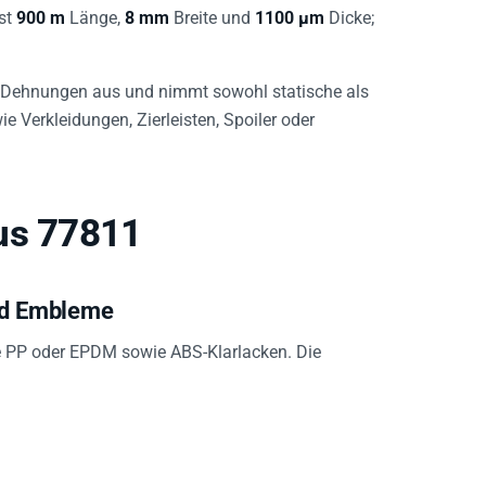
sst
900 m
Länge,
8 mm
Breite und
1100 µm
Dicke;
 Dehnungen aus und nimmt sowohl statische als
e Verkleidungen, Zierleisten, Spoiler oder
us 77811
und Embleme
e PP oder EPDM sowie ABS-Klarlacken. Die