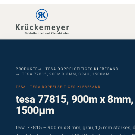
Skip to main navigation
Skip to main content
Skip to page footer
PRODUKTE
TESA DOPPELSEITIGES KLEBEBAND
TESA 77815, 900M X 8MM, GRAU, 1500ΜM
TESA · TESA DOPPELSEITIGES KLEBEBAND
tesa 77815, 900m x 8mm, 
1500µm
tesa 77815 – 900 m x 8 mm, grau, 1,5 mm starkes, 
Acrylatschaumklebeband für Kfz-Außenanbauteile. P