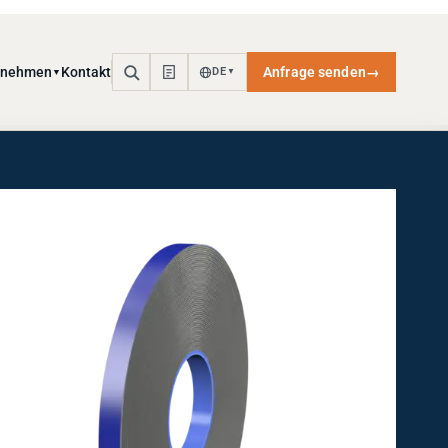
rnehmen
Kontakt
Anfrage senden
→
DE
▼
▼