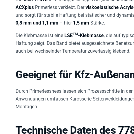
ACXplus
Primerless verklebt. Der
viskoelastische Acry
und sorgt für stabile Haftung bei statischer und dynami
0,8 mm und 1,1 mm
– hier
1,5 mm
Stärke.
TM
Die Klebmasse ist eine
LSE
-Klebmasse
, die auf typi
Haftung zeigt. Das Band bietet ausgezeichnete Benetzun
auch bei wechselnder Temperatur zuverlässig klebend.
Geeignet für Kfz-Außenan
Durch Primerlessness lassen sich Prozessschritte in der
Anwendungen umfassen Karosserie-Seitenverkleidungen, 
Montagen.
Technische Daten des 77