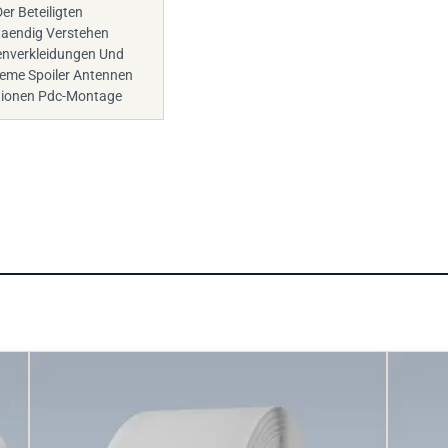
Der Beteiligten
taendig Verstehen
enverkleidungen Und
leme Spoiler Antennen
tionen Pdc-Montage