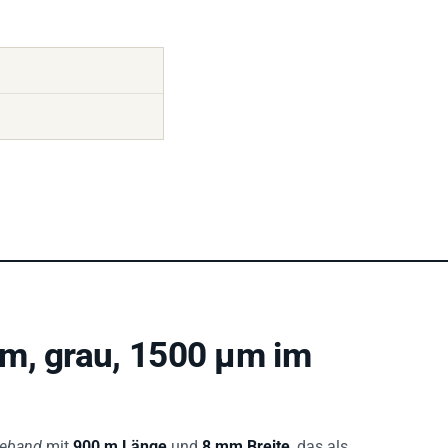
m, grau, 1500 µm im
beband
mit
900 m Länge
und
8 mm Breite
, das als