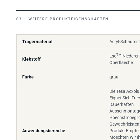
WEITERE PRODUKTEIGENSCHAFTEN
Trägermaterial
Acryl-Schaumst
TM
Lse
Niederen
Klebstoff
Oberflaeche
Farbe
grau
Die Tesa Acxplu
Eignet Sich Fuer
Dauerhaften
Aussenmontag
Hoechstmoeglic
Gewaehrleisten
Anwendungsbereiche
Produkt Empfeh
Moechten Wir 