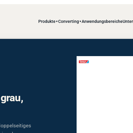
Produkte
Converting
Anwendungsbereiche
Unte
▼
▼
grau,
doppelseitiges
rimerless