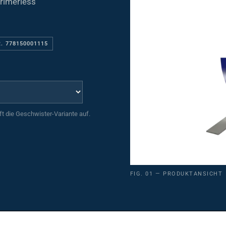
R. 778150001115
uft die Geschwister-Variante auf.
FIG. 01 — PRODUKTANSICHT