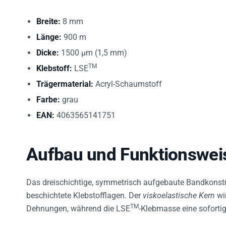
Breite:
8 mm
Länge:
900 m
Dicke:
1500 µm (1,5 mm)
TM
Klebstoff:
LSE
Trägermaterial:
Acryl-Schaumstoff
Farbe:
grau
EAN:
4063565141751
Aufbau und Funktionswei
Das dreischichtige, symmetrisch aufgebaute Bandkonstr
beschichtete Klebstofflagen. Der
viskoelastische Kern
wi
TM
Dehnungen, während die LSE
-Klebmasse eine sofortig