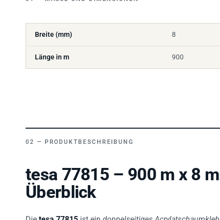
Breite (mm)
8
Länge in m
900
PRODUKTBESCHREIBUNG
tesa 77815 – 900 m x 8 m
Überblick
Die
tesa 77815
ist ein
doppelseitiges Acrylatschaumkle