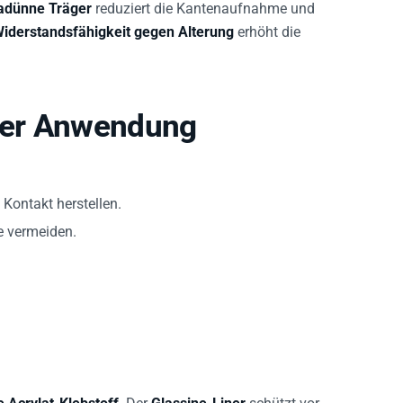
iderstandsfähigkeit gegen Alterung
erhöht die
 der Anwendung
Kontakt herstellen.
e vermeiden.
e Acrylat-Klebstoff
. Der
Glassine-Liner
schützt vor