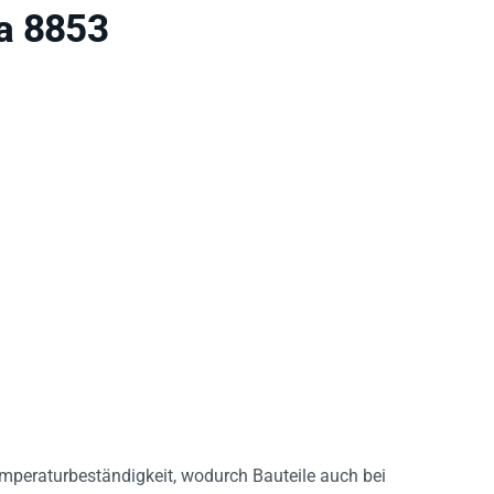
a 8853
mperaturbeständigkeit, wodurch Bauteile auch bei
radünne Träger
reduziert die Kantenaufnahme und