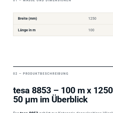
Breite (mm)
1250
Länge in m
100
PRODUKTBESCHREIBUNG
tesa 8853 – 100 m x 1250
50 µm im Überblick
Der
tesa 8853
gehört zur Kategorie
doppelseitiges Vlies