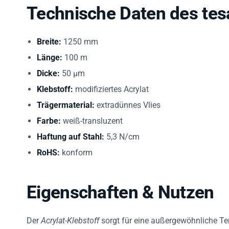
Technische Daten des tes
Breite:
1250 mm
Länge:
100 m
Dicke:
50 µm
Klebstoff:
modifiziertes Acrylat
Trägermaterial:
extradünnes Vlies
Farbe:
weiß-transluzent
Haftung auf Stahl:
5,3 N/cm
RoHS:
konform
Eigenschaften & Nutzen
Der
Acrylat-Klebstoff
sorgt für eine außergewöhnliche Te
Hochtemperaturverfahren sicher haften bleiben. Der
ult