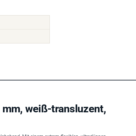
 mm, weiß-transluzent,
klebeband
. Mit einem
extrem flexiblen, ultradünnen