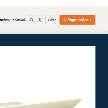
rnehmen
Kontakt
Anfrage senden
→
DE
▼
▼