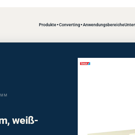
Produkte
Converting
Anwendungsbereiche
Unte
▼
▼
ΜM
m, weiß-