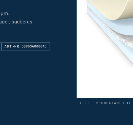
 µm.
räger; sauberes
ART.-NR. 088536000040
FIG. 01 — PRODUKTANSICHT