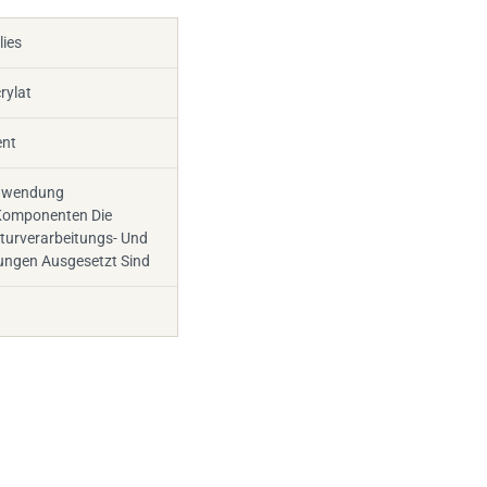
lies
rylat
ent
nwendung
 Komponenten Die
urverarbeitungs- Und
ngen Ausgesetzt Sind