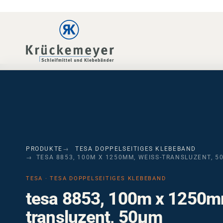
Skip to main navigation
Skip to main content
Skip to page footer
PRODUKTE
TESA DOPPELSEITIGES KLEBEBAND
TESA 8853, 100M X 1250MM, WEISS-TRANSLUZENT, 50
TESA · TESA DOPPELSEITIGES KLEBEBAND
tesa 8853, 100m x 1250m
transluzent, 50µm