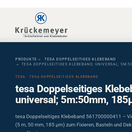
Skip to main navigation
Skip to main content
Skip to page footer
PRODUKTE
TESA DOPPELSEITIGES KLEBEBAND
TESA DOPPELSEITIGES KLEBEBAND, UNIVERSAL; 5M:
TESA · TESA DOPPELSEITIGES KLEBEBAND
tesa Doppelseitiges Klebe
universal; 5m:50mm, 18
tesa Doppelseitiges Klebeband 561700000411 – Viel
(5 m, 50 mm, 185 µm) zum Fixieren, Basteln und Deko
zuverlässig.