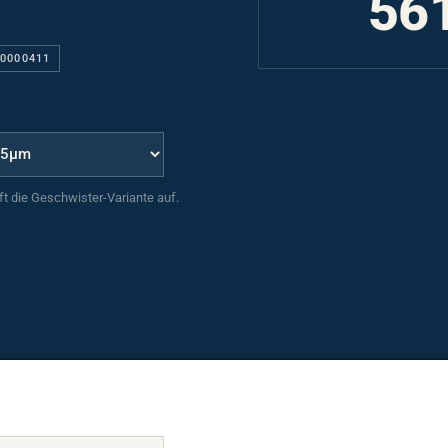
00000411
uft die Geschwister-Variante auf.