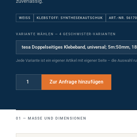
WEISS
KLEBSTOFF: SYNTHESEKAUTSCHUK
ART.-NR. 5617
VARIANTE WÄHLEN
—
4 GESCHWISTER-VARIANTEN
Jede Variante ist ein eigener Artikel mit eigener Seite – die Auswahl r
MASSE UND DIMENSIONEN
Breite (mm)
50