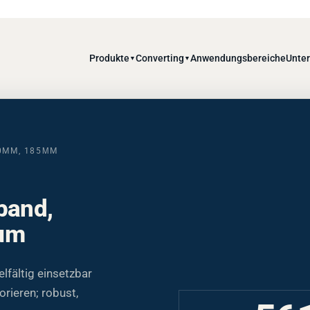
Produkte
Converting
Anwendungsbereiche
Unte
▼
▼
50MM, 185ΜM
band,
5µm
fältig einsetzbar
rieren; robust,
56