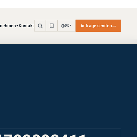
rnehmen
Kontakt
Anfrage senden
→
DE
▼
▼
1700000411