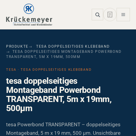
Skip to main navigation
Skip to main content
Skip to page footer
PRODUKTE
TESA DOPPELSEITIGES KLEBEBAND
TESA DOPPELSEITIGES MONTAGEBAND POWERBOND
TRANSPARENT, 5M X 19MM, 500ΜM
TESA · TESA DOPPELSEITIGES KLEBEBAND
tesa doppelseitiges
Montageband Powerbond
TRANSPARENT, 5m x 19mm,
500µm
tesa Powerbond TRANSPARENT – doppelseitiges
Montageband, 5 m x 19 mm, 500 µm. Unsichtbare