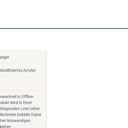
raeger
Modifiziertes Acrylat
nwechsel In Offline-
dukt Wird In Einer
Diagonalen Linie Ueber
lenbreite Geklebt Dabei
isher Notwendigen
ketten