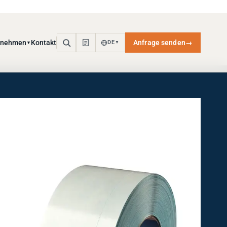
rnehmen
Kontakt
Anfrage senden
→
DE
▼
▼