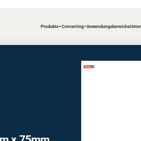
Produkte
Converting
Anwendungsbereiche
Unte
▼
▼
60m x 75mm,