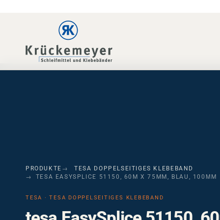
Skip to main navigation
Skip to main content
Skip to page footer
PRODUKTE
TESA DOPPELSEITIGES KLEBEBAND
TESA EASYSPLICE 51150, 60M X 75MM, BLAU, 100ΜM
TESA · TESA DOPPELSEITIGES KLEBEBAND
tesa EasySplice 51150, 