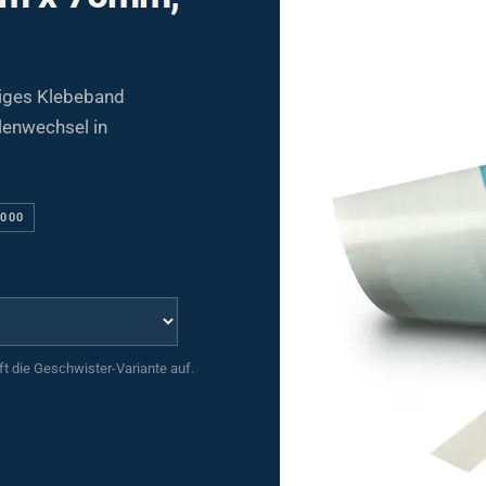
tiges Klebeband
lenwechsel in
1000
uft die Geschwister-Variante auf.