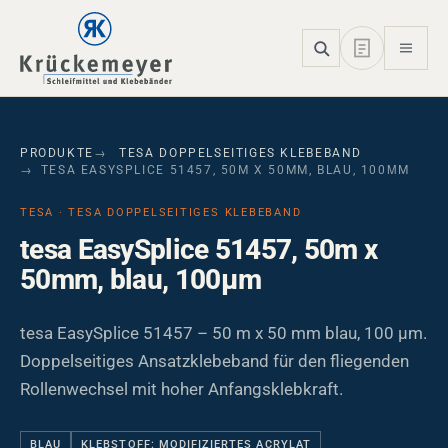
Skip to main navigation
Skip to main content
Skip to page footer
PRODUKTE
TESA DOPPELSEITIGES KLEBEBAND
TESA EASYSPLICE 51457, 50M X 50MM, BLAU, 100ΜM
TESA · TESA DOPPELSEITIGES KLEBEBAND
tesa EasySplice 51457, 50m x
50mm, blau, 100µm
tesa EasySplice 51457 – 50 m x 50 mm blau, 100 µm.
Doppelseitiges Ansatzklebeband für den fliegenden
Rollenwechsel mit hoher Anfangsklebkraft.
BLAU
KLEBSTOFF: MODIFIZIERTES ACRYLAT