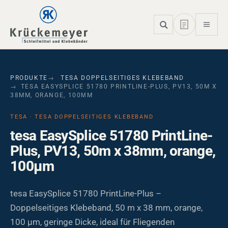
Skip to main navigation
Skip to main content
Skip to page footer
PRODUKTE
TESA DOPPELSEITIGES KLEBEBAND
TESA EASYSPLICE 51780 PRINTLINE-PLUS, PV13, 50M X
38MM, ORANGE, 100ΜM
TESA · TESA DOPPELSEITIGES KLEBEBAND
tesa EasySplice 51780 PrintLine-
Plus, PV13, 50m x 38mm, orange,
100µm
tesa EasySplice 51780 PrintLine-Plus –
Doppelseitiges Klebeband, 50 m x 38 mm, orange,
100 µm, geringe Dicke, ideal für Fliegenden