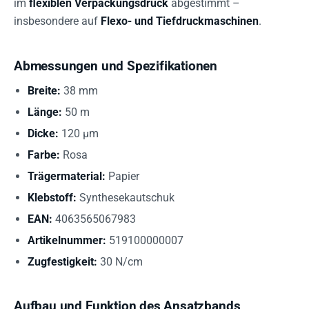
im
flexiblen Verpackungsdruck
abgestimmt –
insbesondere auf
Flexo- und Tiefdruckmaschinen
.
Abmessungen und Spezifikationen
Breite:
38 mm
Länge:
50 m
Dicke:
120 µm
Farbe:
Rosa
Trägermaterial:
Papier
Klebstoff:
Synthesekautschuk
EAN:
4063565067983
Artikelnummer:
519100000007
Zugfestigkeit:
30 N/cm
Aufbau und Funktion des Ansatzbands