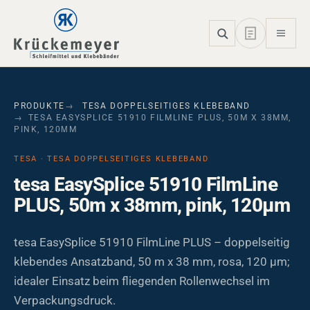
Skip to main navigation
Skip to main content
Skip to page footer
PRODUKTE
TESA DOPPELSEITIGES KLEBEBAND
TESA EASYSPLICE 51910 FILMLINE PLUS, 50M X 38MM,
PINK, 120ΜM
TESA · TESA DOPPELSEITIGES KLEBEBAND
tesa EasySplice 51910 FilmLine
PLUS, 50m x 38mm, pink, 120µm
tesa EasySplice 51910 FilmLine PLUS – doppelseitig
klebendes Ansatzband, 50 m x 38 mm, rosa, 120 µm;
idealer Einsatz beim fliegenden Rollenwechsel im
Verpackungsdruck.