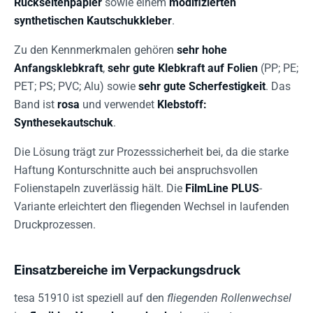
Rückseitenpapier
sowie einem
modifizierten
synthetischen Kautschukkleber
.
Zu den Kennmerkmalen gehören
sehr hohe
Anfangsklebkraft
,
sehr gute Klebkraft auf Folien
(PP; PE;
PET; PS; PVC; Alu) sowie
sehr gute Scherfestigkeit
. Das
Band ist
rosa
und verwendet
Klebstoff:
Synthesekautschuk
.
Die Lösung trägt zur Prozesssicherheit bei, da die starke
Haftung Konturschnitte auch bei anspruchsvollen
Folienstapeln zuverlässig hält. Die
FilmLine PLUS
-
Variante erleichtert den fliegenden Wechsel in laufenden
Druckprozessen.
Einsatzbereiche im Verpackungsdruck
tesa 51910 ist speziell auf den
fliegenden Rollenwechsel