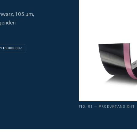
hwarz, 105 µm,
egenden
19180000007
FIG. 01 — PRODUKTANSICHT