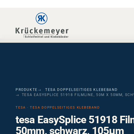
Skip to main navigation
Skip to main content
Skip to page footer
PRODUKTE
TESA DOPPELSEITIGES KLEBEBAND
TESA EASYSPLICE 51918 FILMLINE, 50M X 50MM, SC
TESA · TESA DOPPELSEITIGES KLEBEBAND
tesa EasySplice 51918 Fil
50mm, schwarz, 105µm