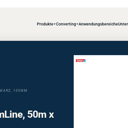
Produkte
Converting
Anwendungsbereiche
Unte
▼
▼
HWARZ, 105ΜM
mLine, 50m x