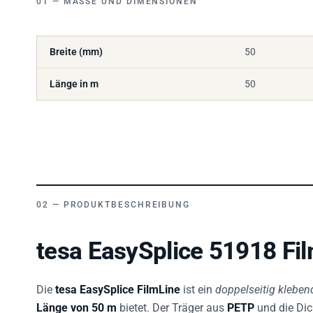
Breite (mm)
50
Länge in m
50
PRODUKTBESCHREIBUNG
tesa EasySplice 51918 Fil
Die
tesa EasySplice FilmLine
ist ein
doppelseitig klebe
Länge von 50 m
bietet. Der Träger aus
PETP
und die Di