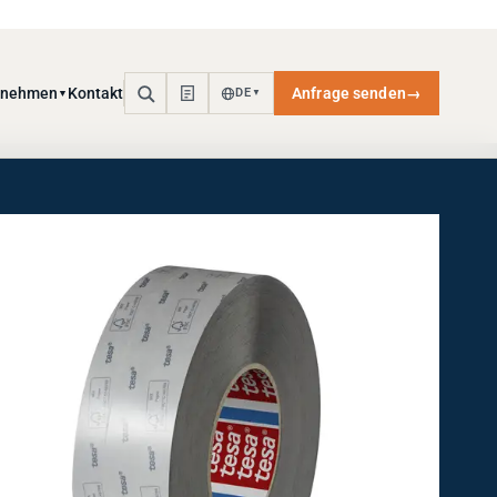
rnehmen
Kontakt
Anfrage senden
→
DE
▼
▼