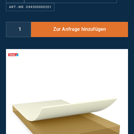
ART.-NR. 084300000201