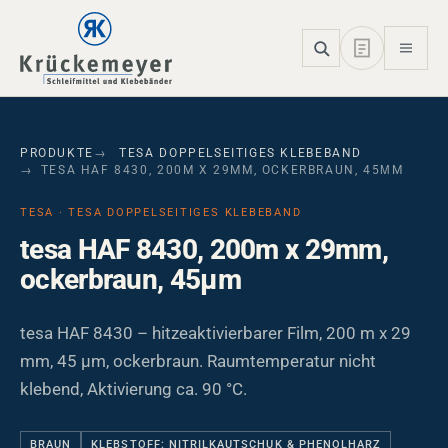
Skip to main navigation
Skip to main content
Skip to page footer
PRODUKTE
TESA DOPPELSEITIGES KLEBEBAND
TESA HAF 8430, 200M X 29MM, OCKERBRAUN, 45ΜM
TESA · TESA DOPPELSEITIGES KLEBEBAND
tesa HAF 8430, 200m x 29mm,
ockerbraun, 45µm
tesa HAF 8430 – hitzeaktivierbarer Film, 200 m x 29
mm, 45 µm, ockerbraun. Raumtemperatur nicht
klebend, Aktivierung ca. 90 °C.
BRAUN
KLEBSTOFF: NITRILKAUTSCHUK & PHENOLHARZ