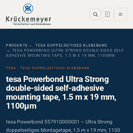
Skip to main navigation
Skip to main content
Skip to page footer
PRODUKTE
TESA DOPPELSEITIGES KLEBEBAND
TESA POWERBOND ULTRA STRONG DOUBLE-SIDED SELF-
ADHESIVE MOUNTING TAPE, 1.5 M X 19 MM, 1100ΜM
TESA · TESA DOPPELSEITIGES KLEBEBAND
tesa Powerbond Ultra Strong
double-sided self-adhesive
mounting tape, 1.5 m x 19 mm,
1100µm
tesa Powerbond 557910000001 – Ultra Strong
doppelseitiges Montagetape, 1,5 m x 19 mm, 1100