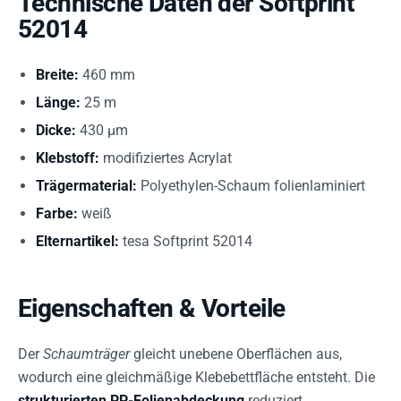
Technische Daten der Softprint
52014
Breite:
460 mm
Länge:
25 m
Dicke:
430 µm
Klebstoff:
modifiziertes Acrylat
Trägermaterial:
Polyethylen-Schaum folienlaminiert
Farbe:
weiß
Elternartikel:
tesa Softprint 52014
Eigenschaften & Vorteile
Der
Schaumträger
gleicht unebene Oberflächen aus,
wodurch eine gleichmäßige Klebebettfläche entsteht. Die
strukturierten PP-Folienabdeckung
reduziert