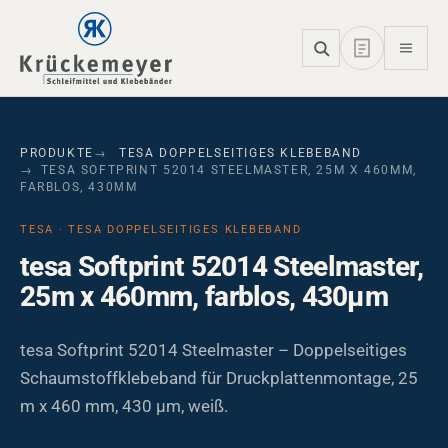
Skip to main navigation
Skip to main content
Skip to page footer
PRODUKTE
TESA DOPPELSEITIGES KLEBEBAND
TESA SOFTPRINT 52014 STEELMASTER, 25M X 460MM,
FARBLOS, 430ΜM
TESA · TESA DOPPELSEITIGES KLEBEBAND
tesa Softprint 52014 Steelmaster,
25m x 460mm, farblos, 430µm
tesa Softprint 52014 Steelmaster – Doppelseitiges
Schaumstoffklebeband für Druckplattenmontage, 25
m x 460 mm, 430 µm, weiß.