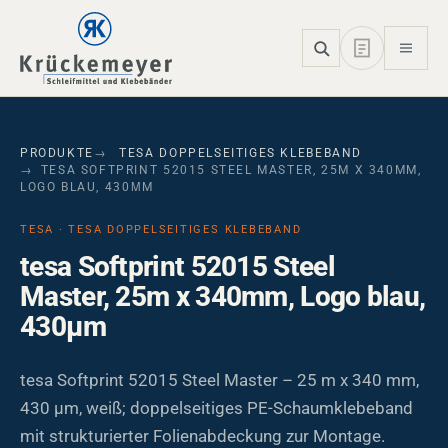
Skip to main navigation
Skip to main content
Skip to page footer
PRODUKTE
TESA DOPPELSEITIGES KLEBEBAND
TESA SOFTPRINT 52015 STEEL MASTER, 25M X 340MM,
LOGO BLAU, 430ΜM
TESA · TESA DOPPELSEITIGES KLEBEBAND
tesa Softprint 52015 Steel
Master, 25m x 340mm, Logo blau,
430µm
tesa Softprint 52015 Steel Master – 25 m x 340 mm,
430 µm, weiß; doppelseitiges PE-Schaumklebeband
mit strukturierter Folienabdeckung zur Montage.