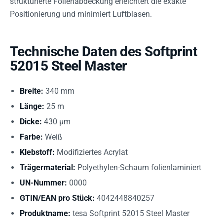
strukturierte Folienabdeckung erleichtert die exakte
Positionierung und minimiert Luftblasen.
Technische Daten des Softprint
52015 Steel Master
Breite:
340 mm
Länge:
25 m
Dicke:
430 µm
Farbe:
Weiß
Klebstoff:
Modifiziertes Acrylat
Trägermaterial:
Polyethylen-Schaum folienlaminiert
UN-Nummer:
0000
GTIN/EAN pro Stück:
4042448840257
Produktname:
tesa Softprint 52015 Steel Master