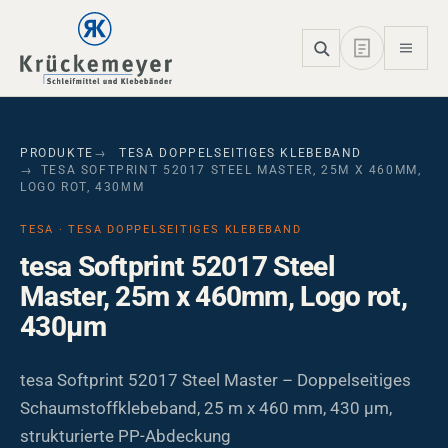
Skip to main navigation
Skip to main content
Skip to page footer
PRODUKTE
TESA DOPPELSEITIGES KLEBEBAND
TESA SOFTPRINT 52017 STEEL MASTER, 25M X 460MM,
LOGO ROT, 430ΜM
TESA · TESA DOPPELSEITIGES KLEBEBAND
tesa Softprint 52017 Steel
Master, 25m x 460mm, Logo rot,
430µm
tesa Softprint 52017 Steel Master – Doppelseitiges
Schaumstoffklebeband, 25 m x 460 mm, 430 µm,
strukturierte PP-Abdeckung