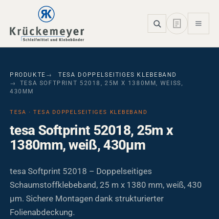
Skip to main navigation
Skip to main content
Skip to page footer
PRODUKTE
TESA DOPPELSEITIGES KLEBEBAND
TESA SOFTPRINT 52018, 25M X 1380MM, WEISS, 4
30ΜM
TESA · TESA DOPPELSEITIGES KLEBEBAND
tesa Softprint 52018, 25m x
1380mm, weiß, 430µm
tesa Softprint 52018 – Doppelseitiges
Schaumstoffklebeband, 25 m x 1380 mm, weiß, 430
µm. Sichere Montagen dank strukturierter
Folienabdeckung.