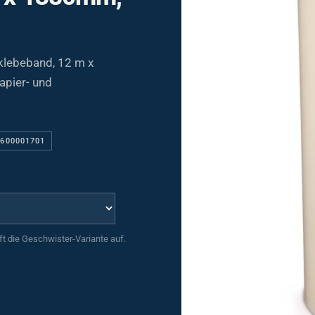
klebeband, 12 m x
apier- und
0600001701
uft die Geschwister-Variante auf.