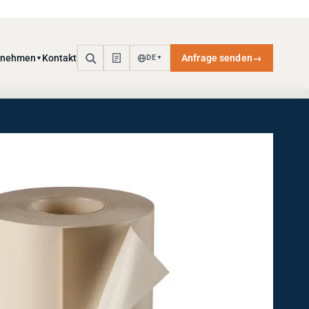
rnehmen
Kontakt
Anfrage senden
→
DE
▼
▼