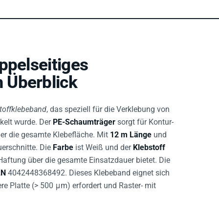
ppelseitiges
 Überblick
toffklebeband
, das speziell für die Verklebung von
kelt wurde. Der
PE-Schaumträger
sorgt für Kontur-
r die gesamte Klebefläche. Mit
12 m Länge
und
uerschnitte. Die
Farbe
ist Weiß und der
Klebstoff
 Haftung über die gesamte Einsatzdauer bietet. Die
AN
4042448368492. Dieses Klebeband eignet sich
re Platte (> 500 μm) erfordert und Raster- mit