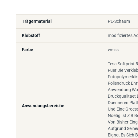
Trägermaterial
PE-Schaum
Klebstoff
modifiziertes Ac
Farbe
weiss
Tesa Softprint 
Fuer Die Verkl
Fotopolymerkli
Foliendruck En
Anwendung Wo
Druckqualitaet 
Duenneren Platt
Anwendungsbereiche
Und Eine Groes
Noetig Ist Z B 
Von Bisher Eing
Aufgrund Seine
Eignet Es Sich 
Kombinationen 