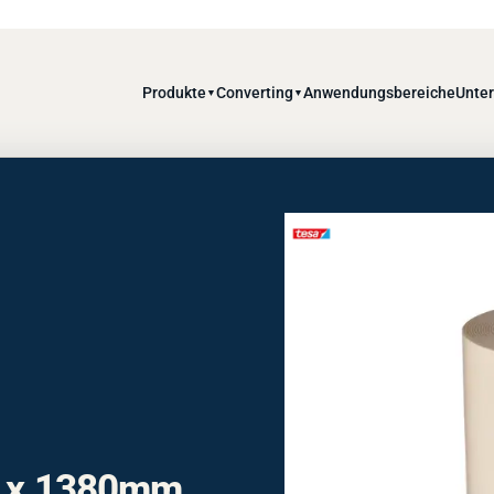
Produkte
Converting
Anwendungsbereiche
Unte
▼
▼
m x 1380mm,