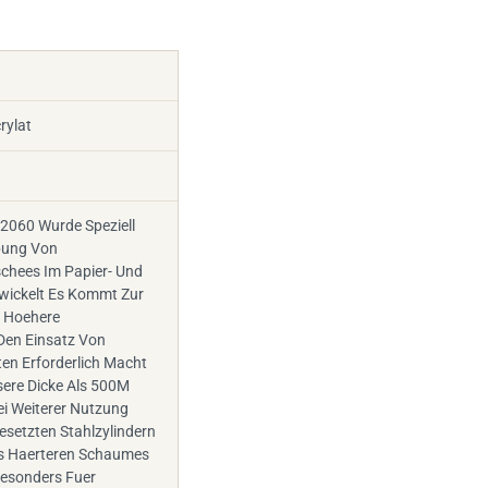
rylat
52060 Wurde Speziell
ebung Von
schees Im Papier- Und
twickelt Es Kommt Zur
 Hoehere
Den Einsatz Von
en Erforderlich Macht
sere Dicke Als 500M
Bei Weiterer Nutzung
esetzten Stahlzylindern
s Haerteren Schaumes
Besonders Fuer
Von Raster- Und