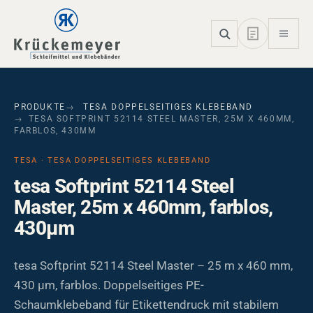
Skip to main navigation
Skip to main content
Skip to page footer
PRODUKTE
TESA DOPPELSEITIGES KLEBEBAND
TESA SOFTPRINT 52114 STEEL MASTER, 25M X 460MM,
FARBLOS, 430ΜM
TESA · TESA DOPPELSEITIGES KLEBEBAND
tesa Softprint 52114 Steel
Master, 25m x 460mm, farblos,
430µm
tesa Softprint 52114 Steel Master – 25 m x 460 mm,
430 µm, farblos. Doppelseitiges PE-
Schaumklebeband für Etikettendruck mit stabilem