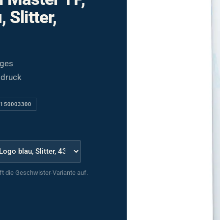
Slitter,
iges
odruck
1150003300
uft die Geschwister-Variante auf.