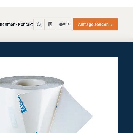
rnehmen
Kontakt
Anfrage senden
→
DE
▼
▼