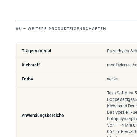
WEITERE PRODUKTEIGENSCHAFTEN
Trägermaterial
Polyethylen-Sch
Klebstoff
modifiziertes Ac
Farbe
weiss
Tesa Softprint 5
Doppelseitiges
Klebeband Der K
Das Speziell Fu
Anwendungsbereiche
Fotopolymerplat
Von 1 14 Mm 0 
067 Im Flexo-Et
Wurde