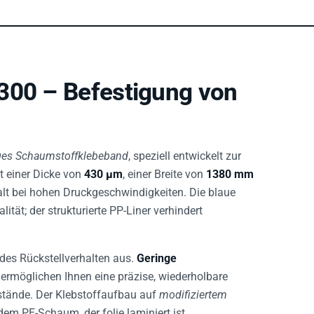
300 – Befestigung von
ges Schaumstoffklebeband
, speziell entwickelt zur
t einer Dicke von
430 µm
, einer Breite von
1380 mm
alt bei hohen Druckgeschwindigkeiten. Die blaue
ät; der strukturierte PP-Liner verhindert
des Rückstellverhalten aus.
Geringe
 ermöglichen Ihnen eine präzise, wiederholbare
tände. Der Klebstoffaufbau auf
modifiziertem
em PE-Schaum, der folie laminiert ist.