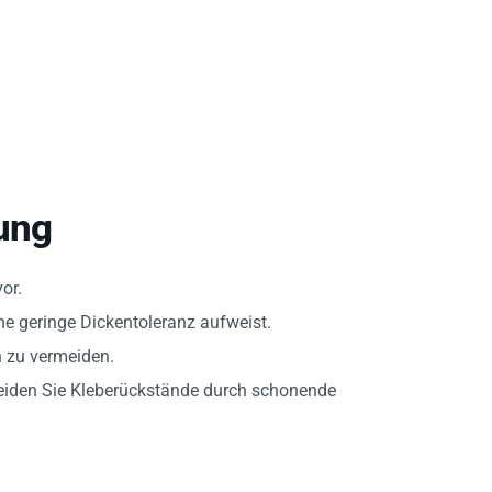
ung
or.
ine geringe Dickentoleranz aufweist.
n zu vermeiden.
eiden Sie Kleberückstände durch schonende