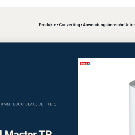
Produkte
Converting
Anwendungsbereiche
Unte
▼
▼
0MM, LOGO BLAU, SLITTER,
l Master TP,