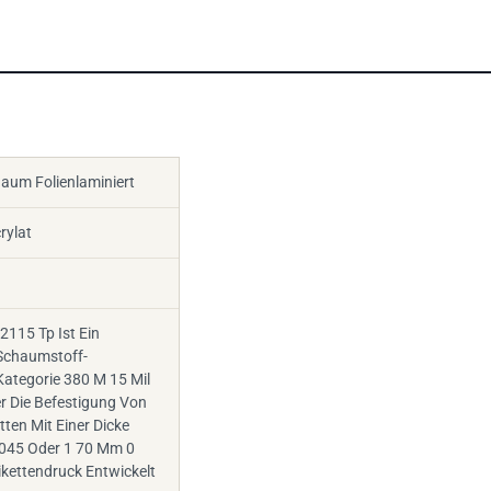
aum Folienlaminiert
rylat
2115 Tp Ist Ein
 Schaumstoff-
ategorie 380 M 15 Mil
er Die Befestigung Von
ten Mit Einer Dicke
045 Oder 1 70 Mm 0
ikettendruck Entwickelt