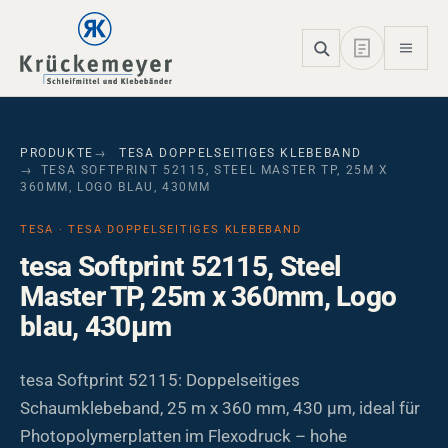
Skip to main navigation
Skip to main content
Skip to page footer
PRODUKTE
TESA DOPPELSEITIGES KLEBEBAND
TESA SOFTPRINT 52115, STEEL MASTER TP, 25M X
360MM, LOGO BLAU, 430ΜM
TESA · TESA DOPPELSEITIGES KLEBEBAND
tesa Softprint 52115, Steel
Master TP, 25m x 360mm, Logo
blau, 430µm
tesa Softprint 52115: Doppelseitiges
Schaumklebeband, 25 m x 360 mm, 430 µm, ideal für
Photopolymerplatten im Flexodruck – hohe