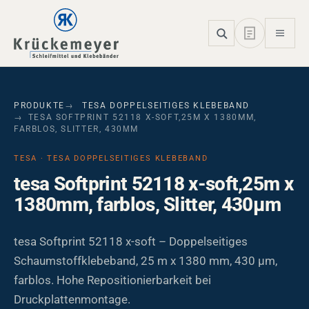
Skip to main navigation
Skip to main content
Skip to page footer
PRODUKTE
TESA DOPPELSEITIGES KLEBEBAND
TESA SOFTPRINT 52118 X-SOFT,25M X 1380MM,
FARBLOS, SLITTER, 430ΜM
TESA · TESA DOPPELSEITIGES KLEBEBAND
tesa Softprint 52118 x-soft,25m x
1380mm, farblos, Slitter, 430µm
tesa Softprint 52118 x-soft – Doppelseitiges
Schaumstoffklebeband, 25 m x 1380 mm, 430 µm,
farblos. Hohe Repositionierbarkeit bei
Druckplattenmontage.