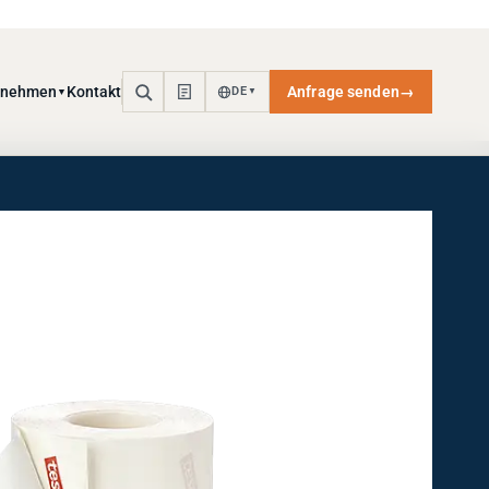
rnehmen
Kontakt
Anfrage senden
→
DE
▼
▼