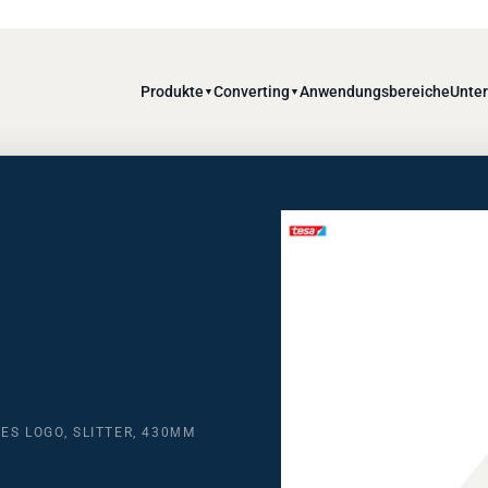
Produkte
Converting
Anwendungsbereiche
Unte
▼
▼
ES LOGO, SLITTER, 430ΜM