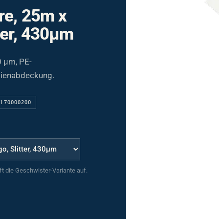
re, 25m x
ter, 430µm
0 µm, PE-
olienabdeckung.
8170000200
uft die Geschwister-Variante auf.