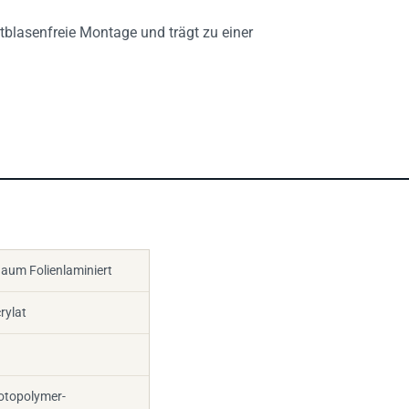
ftblasenfreie Montage und trägt zu einer
aum Folienlaminiert
rylat
otopolymer-
n Dicken Von 1 14Mm