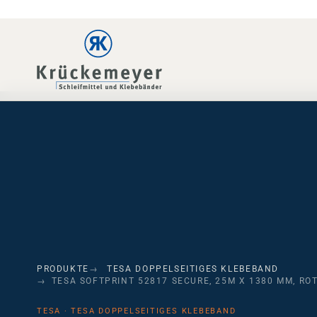
Skip to main navigation
Skip to main content
Skip to page footer
PRODUKTE
TESA DOPPELSEITIGES KLEBEBAND
TESA SOFTPRINT 52817 SECURE, 25M X 1380 MM, ROT
TESA · TESA DOPPELSEITIGES KLEBEBAND