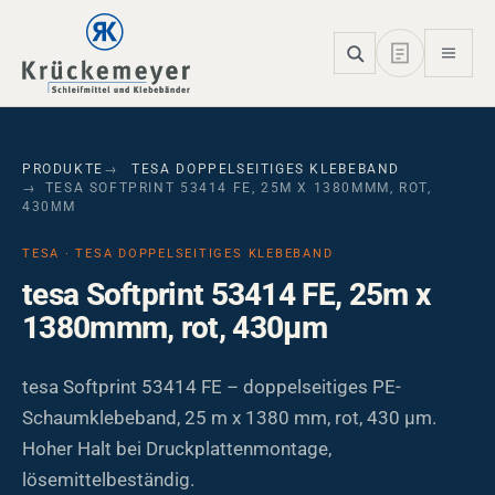
Skip to main navigation
Skip to main content
Skip to page footer
PRODUKTE
TESA DOPPELSEITIGES KLEBEBAND
TESA SOFTPRINT 53414 FE, 25M X 1380MMM, ROT,
430ΜM
TESA · TESA DOPPELSEITIGES KLEBEBAND
tesa Softprint 53414 FE, 25m x
1380mmm, rot, 430µm
tesa Softprint 53414 FE – doppelseitiges PE-
Schaumklebeband, 25 m x 1380 mm, rot, 430 µm.
Hoher Halt bei Druckplattenmontage,
lösemittelbeständig.