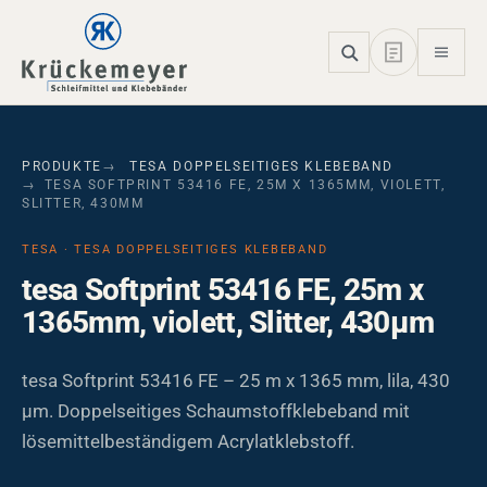
Skip to main navigation
Skip to main content
Skip to page footer
PRODUKTE
TESA DOPPELSEITIGES KLEBEBAND
TESA SOFTPRINT 53416 FE, 25M X 1365MM, VIOLETT,
SLITTER, 430ΜM
TESA · TESA DOPPELSEITIGES KLEBEBAND
tesa Softprint 53416 FE, 25m x
1365mm, violett, Slitter, 430µm
tesa Softprint 53416 FE – 25 m x 1365 mm, lila, 430
µm. Doppelseitiges Schaumstoffklebeband mit
lösemittelbeständigem Acrylatklebstoff.