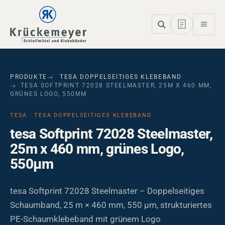
Skip to main navigation
Skip to main content
Skip to page footer
PRODUKTE
TESA DOPPELSEITIGES KLEBEBAND
TESA SOFTPRINT 72028 STEELMASTER, 25M X 460 MM,
GRÜNES LOGO, 550ΜM
TESA · TESA DOPPELSEITIGES KLEBEBAND
tesa Softprint 72028 Steelmaster,
25m x 460 mm, grünes Logo,
550µm
tesa Softprint 72028 Steelmaster – Doppelseitiges
Schaumband, 25 m × 460 mm, 550 µm, strukturiertes
PE-Schaumklebeband mit grünem Logo