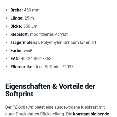
Breite:
460 mm
Länge:
25 m
Dicke:
550 µm
Klebstoff:
modifiziertes Acrylat
Trägermaterial:
Polyethylen-Schaum laminiert
Farbe:
weiß
EAN:
4042448317353
Elternartikel:
tesa Softprint 72028
Eigenschaften & Vorteile der
Softprint
Der
PE-Schaum
bietet eine ausgewogene Klebkraft mit
guter Druckplatten-Rückstellung. Die
konstant bleibende