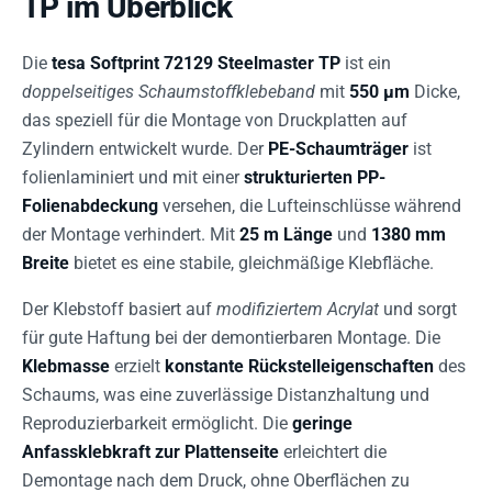
TP im Überblick
Die
tesa Softprint 72129 Steelmaster TP
ist ein
doppelseitiges Schaumstoffklebeband
mit
550 µm
Dicke,
das speziell für die Montage von Druckplatten auf
Zylindern entwickelt wurde. Der
PE-Schaumträger
ist
folienlaminiert und mit einer
strukturierten PP-
Folienabdeckung
versehen, die Lufteinschlüsse während
der Montage verhindert. Mit
25 m Länge
und
1380 mm
Breite
bietet es eine stabile, gleichmäßige Klebfläche.
Der Klebstoff basiert auf
modifiziertem Acrylat
und sorgt
für gute Haftung bei der demontierbaren Montage. Die
Klebmasse
erzielt
konstante Rückstelleigenschaften
des
Schaums, was eine zuverlässige Distanzhaltung und
Reproduzierbarkeit ermöglicht. Die
geringe
Anfassklebkraft zur Plattenseite
erleichtert die
Demontage nach dem Druck, ohne Oberflächen zu