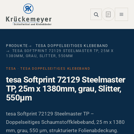
Skip to main navigation
Skip to main content
Skip to page footer
PRODUKTE
TESA DOPPELSEITIGES KLEBEBAND
TESA SOFTPRINT 72129 STEELMASTER TP, 25M X
1380MM, GRAU, SLITTER, 550ΜM
TESA · TESA DOPPELSEITIGES KLEBEBAND
tesa Softprint 72129 Steelmaster
TP, 25m x 1380mm, grau, Slitter,
550µm
tesa Softprint 72129 Steelmaster TP –
Doppelseitiges Schaumstoffklebeband, 25 m x 1380
mm, grau, 550 µm, strukturierte Folienabdeckung.