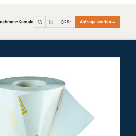
rnehmen
Kontakt
Anfrage senden
→
DE
▼
▼