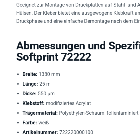
Geeignet zur Montage von Druckplatten auf Stahl- und 
Hülsen. Der Kleber bietet eine ausgewogene Klebkraft an
Druckphase und eine einfache Demontage nach dem Ein
Abmessungen und Spezifi
Softprint 72222
Breite:
1380 mm
Länge:
25 m
Dicke:
550 µm
Klebstoff:
modifiziertes Acrylat
Trägermaterial:
Polyethylen-Schaum, folienlaminiert
Farbe:
weiß
Artikelnummer:
722220000100
GTIN / EAN:
4042448317759