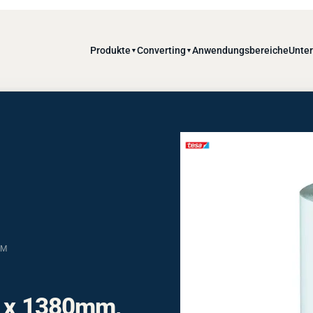
Produkte
Converting
Anwendungsbereiche
Unte
▼
▼
M
m x 1380mm,