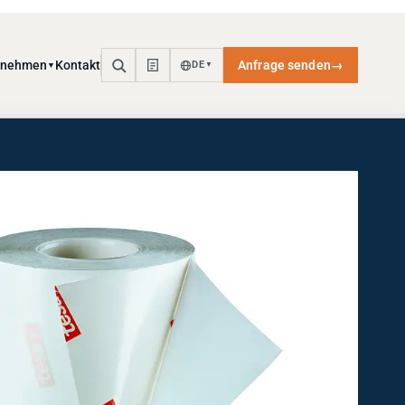
rnehmen
Kontakt
Anfrage senden
→
DE
▼
▼