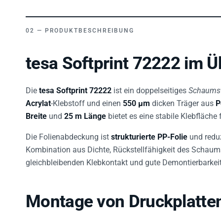
PRODUKTBESCHREIBUNG
tesa Softprint 72222 im Ü
Die
tesa Softprint 72222
ist ein doppelseitiges
Schaumst
Acrylat
-Klebstoff und einen
550 µm
dicken Träger aus
P
Breite
und
25 m Länge
bietet es eine stabile Klebfläche 
Die Folienabdeckung ist
strukturierte PP-Folie
und reduz
Kombination aus Dichte, Rückstellfähigkeit des Schaums
gleichbleibenden Klebkontakt und gute Demontierbarkei
Montage von Druckplatten