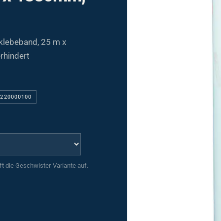
klebeband, 25 m x
rhindert
2220000100
uft die Geschwister-Variante auf.