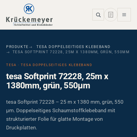
Skip to main navigation
Skip to main content
Skip to page footer
PRODUKTE
TESA DOPPELSEITIGES KLEBEBAND
TESA SOFTPRINT 72228, 25M X 1380MM, GRÜN, 550ΜM
TESA · TESA DOPPELSEITIGES KLEBEBAND
tesa Softprint 72228, 25m x
1380mm, grün, 550µm
tesa Softprint 72228 – 25 m x 1380 mm, grün, 550
µm. Doppelseitiges Schaumstoffklebeband mit
strukturierter Folie für glatte Montage von
Druckplatten.