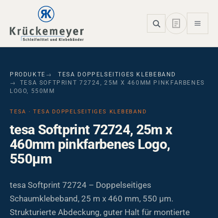
Skip to main navigation
Skip to main content
Skip to page footer
PRODUKTE
TESA DOPPELSEITIGES KLEBEBAND
TESA SOFTPRINT 72724, 25M X 460MM PINKFARBENES
LOGO, 550ΜM
TESA · TESA DOPPELSEITIGES KLEBEBAND
tesa Softprint 72724, 25m x
460mm pinkfarbenes Logo,
550µm
tesa Softprint 72724 – Doppelseitiges
Schaumklebeband, 25 m x 460 mm, 550 µm.
Strukturierte Abdeckung, guter Halt für montierte