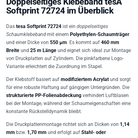
Doppelseitiges Klebeband tesA
Softprint 72724 im Überblick
Das
tesa Softprint 72724
ist ein
doppelseitiges
Schaumklebeband
mit einem
Polyethylen-Schaumträger
und einer Dicke von
550 µm
. Es kommt auf
460 mm
Breite
und
25 m Länge
und eignet sich ideal zur Montage
von Druckplatten auf Zylindern. Die pinkfarbene Logo-
Variante erleichtert die Zuordnung im Stapel.
Der Klebstoff basiert auf
modifiziertem Acrylat
und sorgt
für eine robuste Haftung auf gängigen Untergründen. Die
strukturierte PP-Folienabdeckung
verhindert Luftblasen
bei der Montage, während der Schaumeigenschaften eine
konstante Rückstelldynamik bleibt.
Die Druckplattenmontage richtet sich an Dicken von
1,14
mm
bzw.
1,70 mm
und erfolgt auf
Stahl- oder