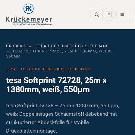
Skip to main navigation
Skip to main content
Skip to page footer
PRODUKTE
TESA DOPPELSEITIGES KLEBEBAND
TESA SOFTPRINT 72728, 25M X 1380MM, WEISS, 5
50ΜM
TESA · TESA DOPPELSEITIGES KLEBEBAND
tesa Softprint 72728, 25m x
1380mm, weiß, 550µm
tesa Softprint 72728 – 25 m x 1380 mm, 550 µm,
weiß: Doppelseitiges Schaumstoffklebeband mit
strukturierter Abdeckfolie für stabile
Druckplattenmontage.