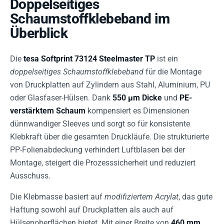
Doppelseitiges
Schaumstoffklebeband im
Überblick
Die
tesa Softprint 73124 Steelmaster TP
ist ein
doppelseitiges Schaumstoffklebeband
für die Montage
von Druckplatten auf Zylindern aus Stahl, Aluminium, PU
oder Glasfaser-Hülsen. Dank
550 µm Dicke
und
PE-
verstärktem Schaum
kompensiert es Dimensionen
dünnwandiger Sleeves und sorgt so für konsistente
Klebkraft über die gesamten Druckläufe. Die strukturierte
PP-Folienabdeckung verhindert Luftblasen bei der
Montage, steigert die Prozesssicherheit und reduziert
Ausschuss.
Die Klebmasse basiert auf
modifiziertem Acrylat
, das gute
Haftung sowohl auf Druckplatten als auch auf
Hülsenoberflächen bietet. Mit einer Breite von
460 mm