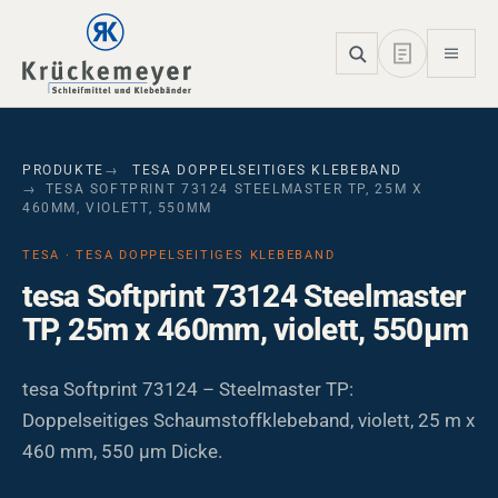
Skip to main navigation
Skip to main content
Skip to page footer
PRODUKTE
TESA DOPPELSEITIGES KLEBEBAND
TESA SOFTPRINT 73124 STEELMASTER TP, 25M X
460MM, VIOLETT, 550ΜM
TESA · TESA DOPPELSEITIGES KLEBEBAND
tesa Softprint 73124 Steelmaster
TP, 25m x 460mm, violett, 550µm
tesa Softprint 73124 – Steelmaster TP:
Doppelseitiges Schaumstoffklebeband, violett, 25 m x
460 mm, 550 µm Dicke.