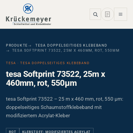
Skip to main navigation
Skip to main content
Skip to page footer
PRODUKTE
TESA DOPPELSEITIGES KLEBEBAND
TESA SOFTPRINT 73522, 25M X 460MM, ROT, 550ΜM
TESA · TESA DOPPELSEITIGES KLEBEBAND
tesa Softprint 73522, 25m x
460mm, rot, 550µm
tesa Softprint 73522 – 25 m x 460 mm, rot, 550 µm:
doppelseitiges Schaumstoffklebeband mit
modifiziertem Acrylat-Kleber
ROT
KLEBSTOFF: MODIFIZIERTES ACRYLAT