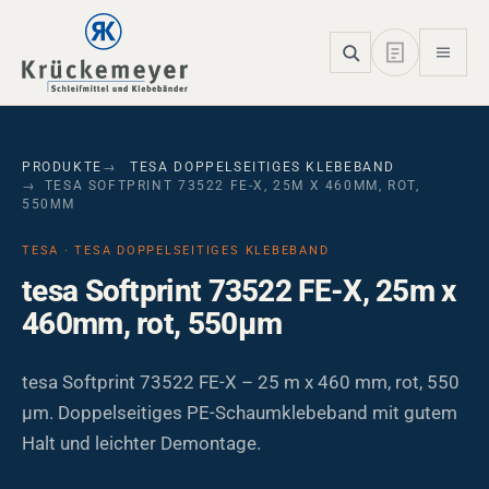
Skip to main navigation
Skip to main content
Skip to page footer
PRODUKTE
TESA DOPPELSEITIGES KLEBEBAND
TESA SOFTPRINT 73522 FE-X, 25M X 460MM, ROT,
550ΜM
TESA · TESA DOPPELSEITIGES KLEBEBAND
tesa Softprint 73522 FE-X, 25m x
460mm, rot, 550µm
tesa Softprint 73522 FE-X – 25 m x 460 mm, rot, 550
µm. Doppelseitiges PE-Schaumklebeband mit gutem
Halt und leichter Demontage.