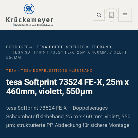
Skip to main navigation
Skip to main content
Skip to page footer
PRODUKTE
TESA DOPPELSEITIGES KLEBEBAND
TESA SOFTPRINT 73524 FE-X, 25M X 460MM, VIOLETT,
550ΜM
TESA · TESA DOPPELSEITIGES KLEBEBAND
tesa Softprint 73524 FE-X, 25m x
460mm, violett, 550µm
tesa Softprint 73524 FE-X – Doppelseitiges
Schaumbstoffklebeband, 25 m x 460 mm, violett, 550
µm; strukturierte PP-Abdeckung für sichere Montage.