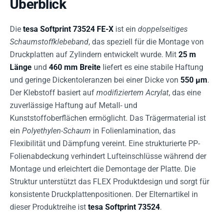
Überblick
Die
tesa Softprint 73524 FE-X
ist ein
doppelseitiges
Schaumstoffklebeband
, das speziell für die Montage von
Druckplatten auf Zylindern entwickelt wurde. Mit
25 m
Länge
und
460 mm Breite
liefert es eine stabile Haftung
und geringe Dickentoleranzen bei einer Dicke von
550 µm
.
Der Klebstoff basiert auf
modifiziertem Acrylat
, das eine
zuverlässige Haftung auf Metall- und
Kunststoffoberflächen ermöglicht. Das Trägermaterial ist
ein
Polyethylen-Schaum
in Folienlamination, das
Flexibilität und Dämpfung vereint. Eine strukturierte PP-
Folienabdeckung verhindert Lufteinschlüsse während der
Montage und erleichtert die Demontage der Platte. Die
Struktur unterstützt das FLEX Produktdesign und sorgt für
konsistente Druckplattenpositionen. Der Elternartikel in
dieser Produktreihe ist
tesa Softprint 73524
.