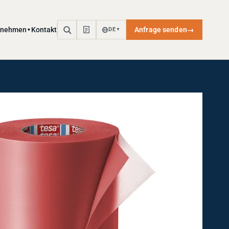
rnehmen
Kontakt
Anfrage senden
→
DE
▼
▼