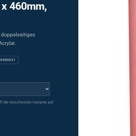
m x 460mm,
 doppelseitiges
crylat.
20000021
uft die Geschwister-Variante auf.