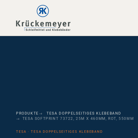
Skip to main navigation
Skip to main content
Skip to page footer
PRODUKTE
TESA DOPPELSEITIGES KLEBEBAND
TESA SOFTPRINT 73722, 25M X 460MM, ROT, 550ΜM
TESA · TESA DOPPELSEITIGES KLEBEBAND