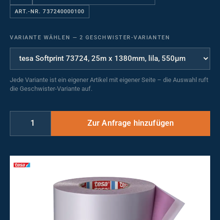
ART.-NR. 737240000100
VARIANTE WÄHLEN
—
2 GESCHWISTER-VARIANTEN
Jede Variante ist ein eigener Artikel mit eigener Seite – die Auswahl ruft
die Geschwister-Variante auf.