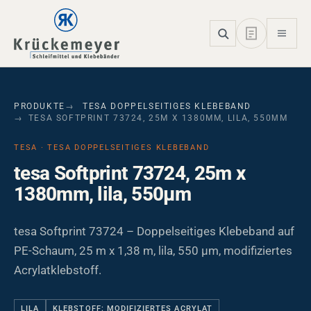
Skip to main navigation
Skip to main content
Skip to page footer
PRODUKTE
TESA DOPPELSEITIGES KLEBEBAND
TESA SOFTPRINT 73724, 25M X 1380MM, LILA, 550ΜM
TESA · TESA DOPPELSEITIGES KLEBEBAND
tesa Softprint 73724, 25m x
1380mm, lila, 550µm
tesa Softprint 73724 – Doppelseitiges Klebeband auf
PE-Schaum, 25 m x 1,38 m, lila, 550 µm, modifiziertes
Acrylatklebstoff.
LILA
KLEBSTOFF: MODIFIZIERTES ACRYLAT