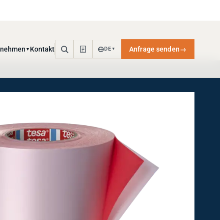
rnehmen
Kontakt
Anfrage senden
→
DE
▼
▼