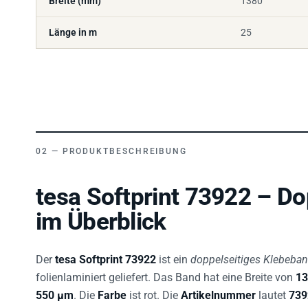
Länge in m
25
PRODUKTBESCHREIBUNG
tesa Softprint 73922 – D
im Überblick
Der
tesa Softprint 73922
ist ein
doppelseitiges Klebeba
folienlaminiert geliefert. Das Band hat eine Breite von
1
550 µm
. Die
Farbe
ist rot. Die
Artikelnummer
lautet
739