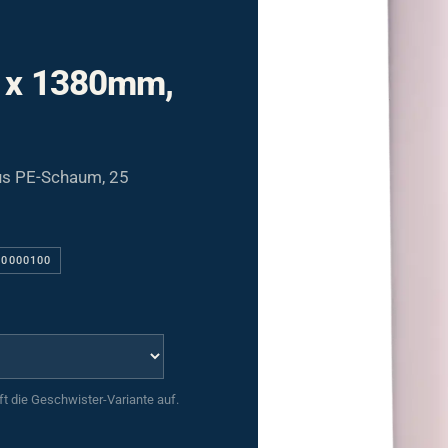
m x 1380mm,
us PE-Schaum, 25
20000100
uft die Geschwister-Variante auf.