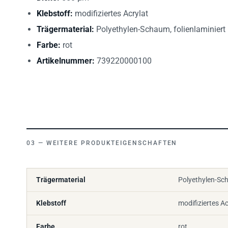
Klebstoff:
modifiziertes Acrylat
Trägermaterial:
Polyethylen-Schaum, folienlaminiert
Farbe:
rot
Artikelnummer:
739220000100
WEITERE PRODUKTEIGENSCHAFTEN
Trägermaterial
Polyethylen-Sch
Klebstoff
modifiziertes Ac
Farbe
rot