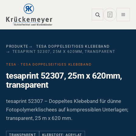
Skip to main navigation
Skip to main content
Skip to page footer
PRODUKTE
TESA DOPPELSEITIGES KLEBEBAND
TESAPRINT 52307, 25M X 620MM, TRANSPARENT
TESA · TESA DOPPELSEITIGES KLEBEBAND
tesaprint 52307, 25m x 620mm,
transparent
tesaprint 52307 – Doppeltes Klebeband für dünne
Fotopolymerklischees auf kompressiblen Unterlagen;
transparent, 25 m x 620 mm.
TRANSPARENT
KLEBSTOFF: ACRYLAT