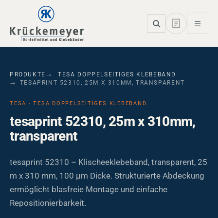
Skip to main navigation
Skip to main content
Skip to page footer
PRODUKTE
TESA DOPPELSEITIGES KLEBEBAND
TESAPRINT 52310, 25M X 310MM, TRANSPARENT
TESA · TESA DOPPELSEITIGES KLEBEBAND
tesaprint 52310, 25m x 310mm,
transparent
tesaprint 52310 – Klischeeklebeband, transparent, 25
m x 310 mm, 100 µm Dicke. Strukturierte Abdeckung
ermöglicht blasfreie Montage und einfache
Repositionierbarkeit.