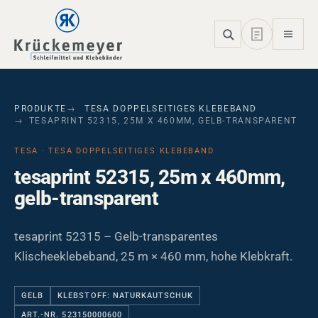
Skip to main navigation
Skip to main content
Skip to page footer
PRODUKTE
TESA DOPPELSEITIGES KLEBEBAND
TESAPRINT 52315, 25M X 460MM, GELB-TRANSPARENT
TESA · TESA DOPPELSEITIGES KLEBEBAND
tesaprint 52315, 25m x 460mm,
gelb-transparent
tesaprint 52315 – Gelb-transparentes
Klischeeklebeband, 25 m × 460 mm, hohe Klebkraft.
GELB
KLEBSTOFF: NATURKAUTSCHUK
ART.-NR. 523150000600