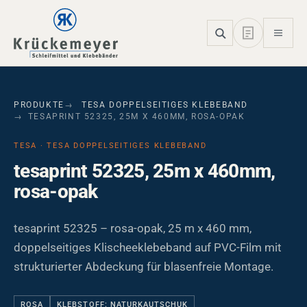
Skip to main navigation
Skip to main content
Skip to page footer
PRODUKTE
TESA DOPPELSEITIGES KLEBEBAND
TESAPRINT 52325, 25M X 460MM, ROSA-OPAK
TESA · TESA DOPPELSEITIGES KLEBEBAND
tesaprint 52325, 25m x 460mm,
rosa-opak
tesaprint 52325 – rosa-opak, 25 m x 460 mm,
doppelseitiges Klischeeklebeband auf PVC-Film mit
strukturierter Abdeckung für blasenfreie Montage.
ROSA
KLEBSTOFF: NATURKAUTSCHUK