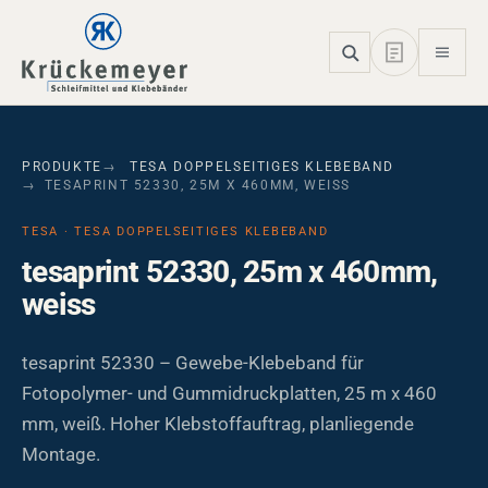
Skip to main navigation
Skip to main content
Skip to page footer
PRODUKTE
TESA DOPPELSEITIGES KLEBEBAND
TESAPRINT 52330, 25M X 460MM, WEISS
TESA · TESA DOPPELSEITIGES KLEBEBAND
tesaprint 52330, 25m x 460mm,
weiss
tesaprint 52330 – Gewebe-Klebeband für
Fotopolymer- und Gummidruckplatten, 25 m x 460
mm, weiß. Hoher Klebstoffauftrag, planliegende
Montage.