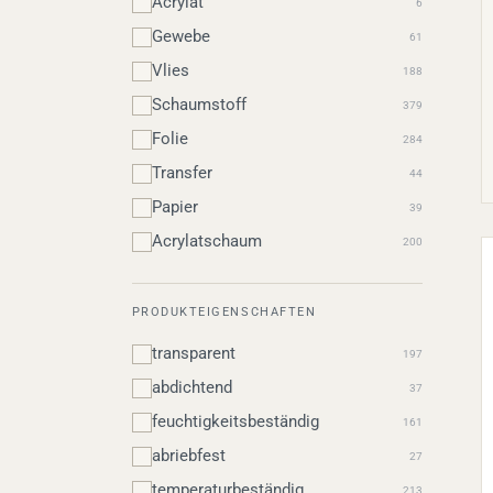
Acrylat
6
Gewebe
61
Vlies
188
Schaumstoff
379
Folie
284
Transfer
44
Papier
39
Acrylatschaum
200
PRODUKTEIGENSCHAFTEN
transparent
197
abdichtend
37
feuchtigkeitsbeständig
161
abriebfest
27
temperaturbeständig
213