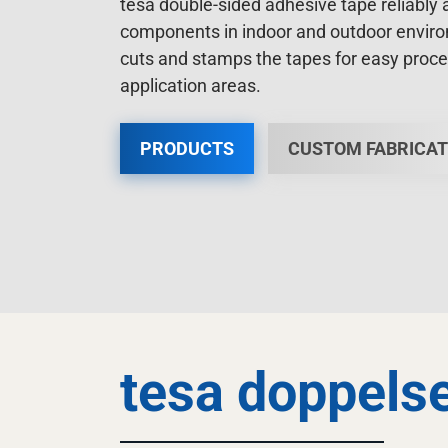
tesa double-sided adhesive tape reliably 
components in indoor and outdoor envir
cuts and stamps the tapes for easy proces
application areas.
PRODUCTS
CUSTOM FABRICAT
tesa doppels