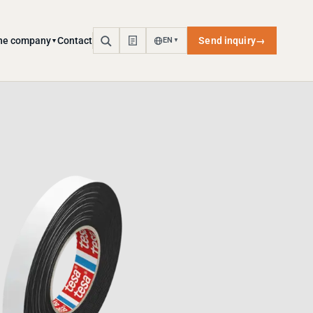
he company
Contact
Send inquiry
→
EN
▼
▼