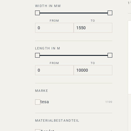
1
WIDTH IN MM
FROM
TO
LENGTH IN M
FROM
TO
MARKE
tesa
1199
MATERIALBESTANDTEIL