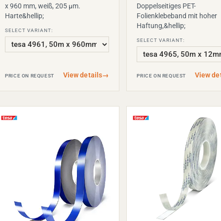
x 960 mm, weiß, 205 µm.
Doppelseitiges PET-
Harte&hellip;
Folienklebeband mit hoher
Haftung,&hellip;
SELECT VARIANT:
SELECT VARIANT:
View details
→
View det
PRICE ON REQUEST
PRICE ON REQUEST