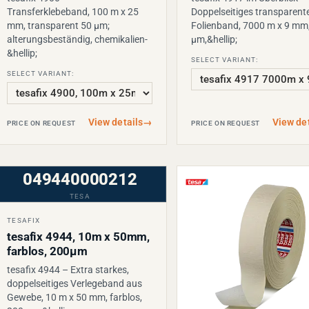
Transferklebeband, 100 m x 25
Doppelseitiges transparent
mm, transparent 50 µm;
Folienband, 7000 m x 9 mm
alterungsbeständig, chemikalien-
µm,&hellip;
&hellip;
SELECT VARIANT:
SELECT VARIANT:
View details
→
View det
PRICE ON REQUEST
PRICE ON REQUEST
049440000212
TESA
TESAFIX
tesafix 4944, 10m x 50mm,
farblos, 200µm
tesafix 4944 – Extra starkes,
doppelseitiges Verlegeband aus
Gewebe, 10 m x 50 mm, farblos,