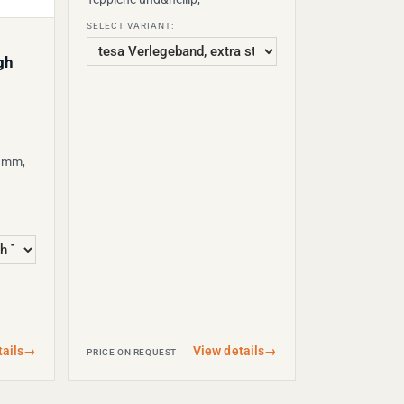
SELECT VARIANT:
gh
0 mm,
ails
→
View details
→
PRICE ON REQUEST