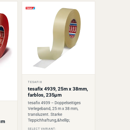
TESAFIX
tesafix 4939, 25m x 38mm,
farblos, 235µm
tesafix 4939 – Doppelseitiges
Verlegeband, 25 m x 38 mm,
transluzent. Starke
Teppichhaftung,&hellip;
0µm
SELECT VARIANT: