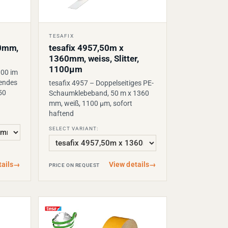
TESAFIX
50mm,
tesafix 4957,50m x
1360mm, weiss, Slitter,
1100µm
900 im
bendes
tesafix 4957 – Doppelseitiges PE-
50
Schaumklebeband, 50 m x 1360
mm, weiß, 1100 µm, sofort
haftend
SELECT VARIANT:
ails
→
View details
→
PRICE ON REQUEST