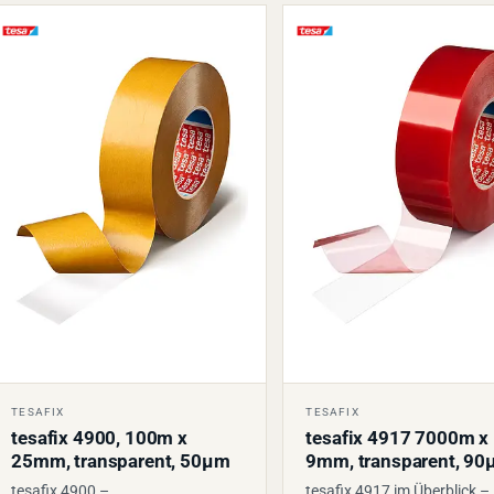
TESAFIX
TESAFIX
tesafix 4900, 100m x
tesafix 4917 7000m x
25mm, transparent, 50µm
9mm, transparent, 9
tesafix 4900 –
tesafix 4917 im Überblick –