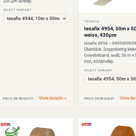
200 µm.&hellip;
SELECT VARIANT:
TESAFIX
tesafix 4954, 50m x 
weiss, 430µm
tesafix 4954 – 049540003
Überblick. Doppelseitig kle
Gewebeband, weiß, 50 m × 
mm, 430&hellip;
SELECT VARIANT:
View details
→
View det
PRICE ON REQUEST
PRICE ON REQUEST