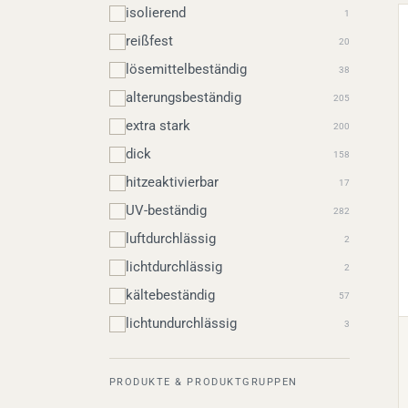
isolierend
1
reißfest
20
lösemittelbeständig
38
alterungsbeständig
205
extra stark
200
dick
158
hitzeaktivierbar
17
UV-beständig
282
luftdurchlässig
2
lichtdurchlässig
2
kältebeständig
57
lichtundurchlässig
3
PRODUKTE & PRODUKTGRUPPEN