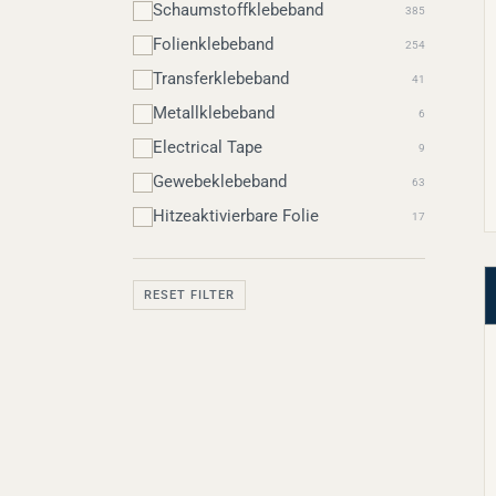
Schaumstoffklebeband
385
Folienklebeband
254
Transferklebeband
41
Metallklebeband
6
Electrical Tape
9
Gewebeklebeband
63
Hitzeaktivierbare Folie
17
RESET FILTER