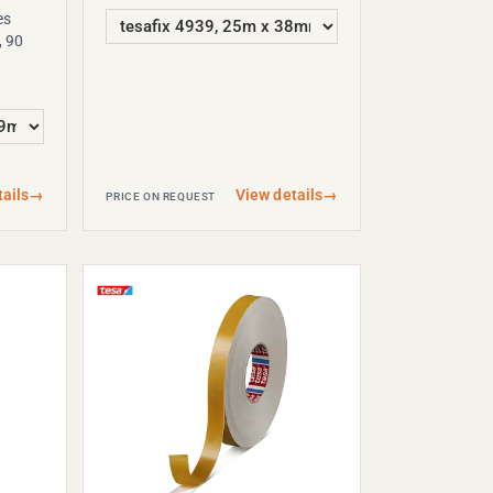
es
, 90
ails
→
View details
→
PRICE ON REQUEST