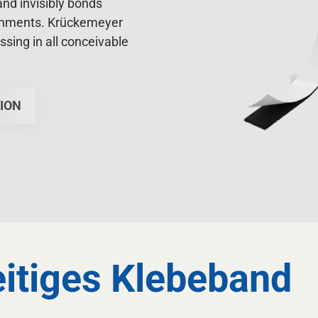
and invisibly bonds
onments. Krückemeyer
sing in all conceivable
ION
eitiges Klebeband