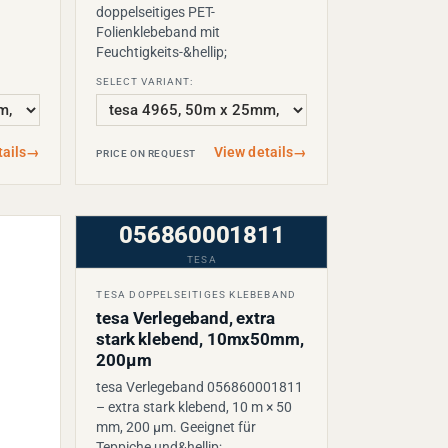
doppelseitiges PET-
Folienklebeband mit
Feuchtigkeits-&hellip;
SELECT VARIANT:
ails
→
View details
→
PRICE ON REQUEST
056860001811
TESA
TESA DOPPELSEITIGES KLEBEBAND
tesa Verlegeband, extra
stark klebend, 10mx50mm,
200µm
tesa Verlegeband 056860001811
– extra stark klebend, 10 m × 50
mm, 200 µm. Geeignet für
Teppiche und&hellip;