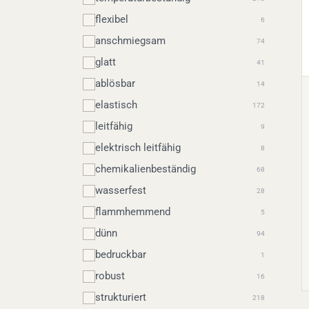
flexibel
6
anschmiegsam
74
glatt
41
ablösbar
14
elastisch
172
leitfähig
9
elektrisch leitfähig
8
chemikalienbeständig
68
wasserfest
28
flammhemmend
5
dünn
94
bedruckbar
1
robust
16
strukturiert
218