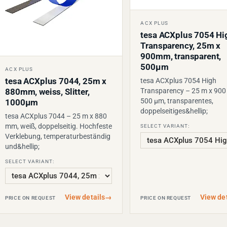
ACX PLUS
tesa ACXplus 7054 Hi
Transparency, 25m x
900mm, transparent,
500µm
ACX PLUS
tesa ACXplus 7044, 25m x
tesa ACXplus 7054 High
Transparency – 25 m x 90
880mm, weiss, Slitter,
500 µm, transparentes,
1000µm
doppelseitiges&hellip;
tesa ACXplus 7044 – 25 m x 880
mm, weiß, doppelseitig. Hochfeste
SELECT VARIANT:
Verklebung, temperaturbeständig
und&hellip;
SELECT VARIANT:
View details
→
View det
PRICE ON REQUEST
PRICE ON REQUEST