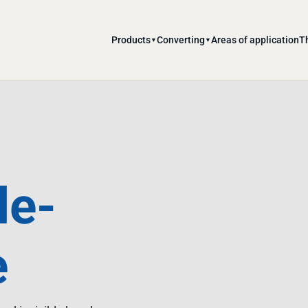
Products
Converting
Areas of application
T
▼
▼
le-
e