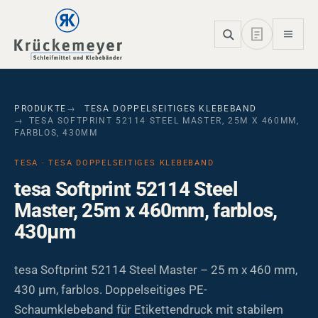
Skip to main navigation
Skip to main content
Skip to page footer
PRODUKTE
TESA DOPPELSEITIGES KLEBEBAND
TESA SOFTPRINT 52114 STEEL MASTER, 25M X 460MM,
FARBLOS, 430ΜM
TESA · TESA DOPPELSEITIGES KLEBEBAND
tesa Softprint 52114 Steel
Master, 25m x 460mm, farblos,
430µm
tesa Softprint 52114 Steel Master – 25 m x 460 mm,
430 µm, farblos. Doppelseitiges PE-
Schaumklebeband für Etikettendruck mit stabilem