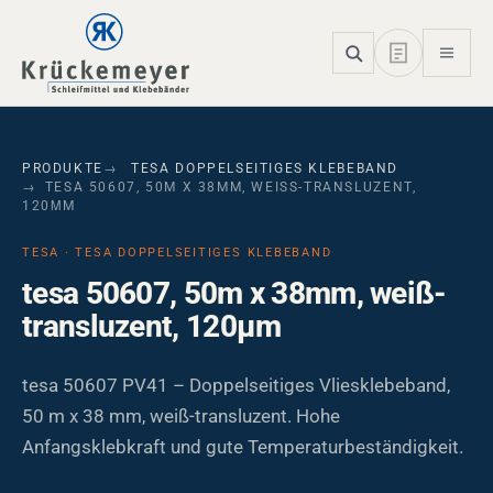
Skip to main navigation
Skip to main content
Skip to page footer
PRODUKTE
TESA DOPPELSEITIGES KLEBEBAND
TESA 50607, 50M X 38MM, WEISS-TRANSLUZENT, 1
20ΜM
TESA · TESA DOPPELSEITIGES KLEBEBAND
tesa 50607, 50m x 38mm, weiß-
transluzent, 120µm
tesa 50607 PV41 – Doppelseitiges Vliesklebeband,
50 m x 38 mm, weiß-transluzent. Hohe
Anfangsklebkraft und gute Temperaturbeständigkeit.