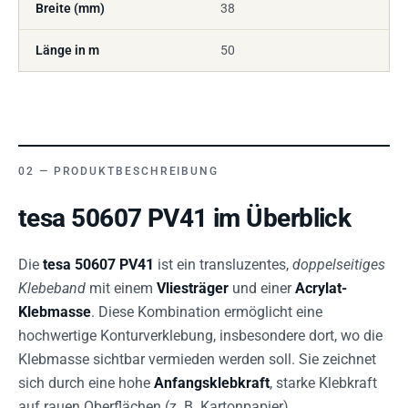
Breite (mm)
38
Länge in m
50
PRODUKTBESCHREIBUNG
tesa 50607 PV41 im Überblick
Die
tesa 50607 PV41
ist ein transluzentes,
doppelseitiges
Klebeband
mit einem
Vliesträger
und einer
Acrylat-
Klebmasse
. Diese Kombination ermöglicht eine
hochwertige Konturverklebung, insbesondere dort, wo die
Klebmasse sichtbar vermieden werden soll. Sie zeichnet
sich durch eine hohe
Anfangsklebkraft
, starke Klebkraft
auf rauen Oberflächen (z. B. Kartonpapier),