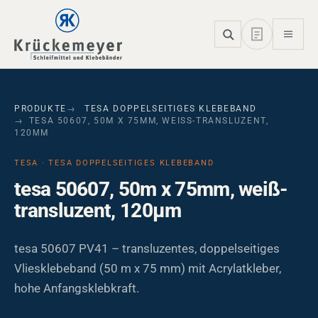
Skip to main navigation
Skip to main content
Skip to page footer
PRODUKTE
TESA DOPPELSEITIGES KLEBEBAND
TESA 50607, 50M X 75MM, WEISS-TRANSLUZENT, 1
20ΜM
TESA · TESA DOPPELSEITIGES KLEBEBAND
tesa 50607, 50m x 75mm, weiß-
transluzent, 120µm
tesa 50607 PV41 – transluzentes, doppelseitiges
Vliesklebeband (50 m x 75 mm) mit Acrylatkleber,
hohe Anfangsklebkraft.