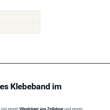
ges Klebeband im
d
mit einem
Vliesträger aus Zellulose
und einem