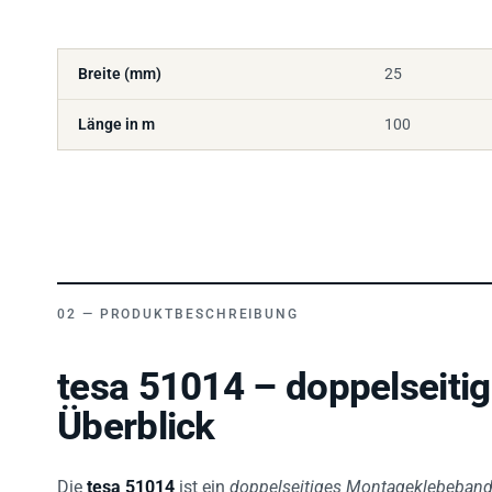
Breite (mm)
25
Länge in m
100
PRODUKTBESCHREIBUNG
tesa 51014 – doppelseiti
Überblick
Die
tesa 51014
ist ein
doppelseitiges Montageklebeban