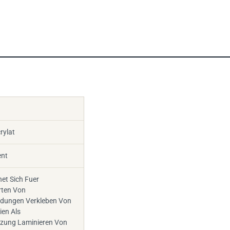
rylat
ent
et Sich Fuer
rten Von
ungen Verkleben Von
ien Als
zung Laminieren Von