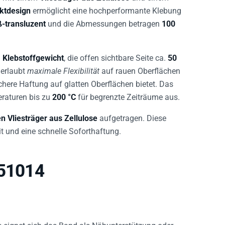
ktdesign
ermöglicht eine hochperformante Klebung
-transluzent
und die Abmessungen betragen
100
 Klebstoffgewicht
, die offen sichtbare Seite ca.
50
 erlaubt
maximale Flexibilität
auf rauen Oberflächen
ichere Haftung auf glatten Oberflächen bietet. Das
eraturen bis zu
200 °C
für begrenzte Zeiträume aus.
en Vliesträger aus Zellulose
aufgetragen. Diese
t und eine schnelle Soforthaftung.
 51014
e eignet sich das Band als Nähunterstützung oder