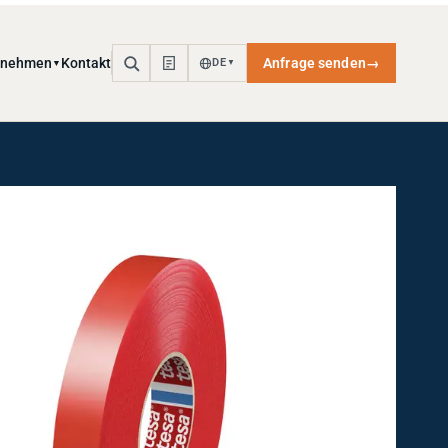
rnehmen
Kontakt
Anfrage senden
→
DE
▼
▼