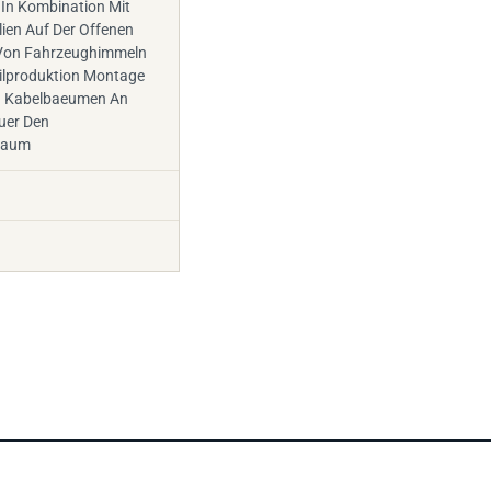
In Kombination Mit
lien Auf Der Offenen
 Von Fahrzeughimmeln
ilproduktion Montage
d Kabelbaeumen An
uer Den
raum