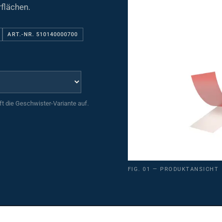
flächen.
ART.-NR. 510140000700
uft die Geschwister-Variante auf.
FIG. 01 — PRODUKTANSICHT