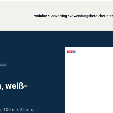
Produkte
Converting
Anwendungsbereiche
Unte
▼
▼
ΜM
, weiß-
d, 100 m x 25 mm,