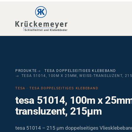
Skip to main navigation
Skip to main content
Skip to page footer
PRODUKTE
TESA DOPPELSEITIGES KLEBEBAND
TESA 51014, 100M X 25MM, WEISS-TRANSLUZENT, 215
TESA · TESA DOPPELSEITIGES KLEBEBAND
tesa 51014, 100m x 25mm
transluzent, 215µm
tesa 51014 – 215 µm doppelseitiges Vliesklebeban