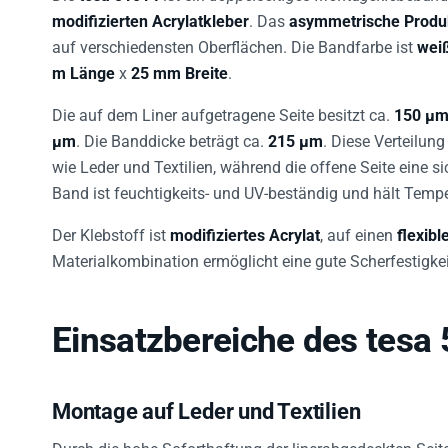
modifizierten Acrylatkleber
. Das
asymmetrische Produ
auf verschiedensten Oberflächen. Die Bandfarbe ist
weiß
m Länge
x
25 mm Breite
.
Die auf dem Liner aufgetragene Seite besitzt ca.
150 µm
µm
. Die Banddicke beträgt ca.
215 µm
. Diese Verteilung
wie Leder und Textilien, während die offene Seite eine s
Band ist feuchtigkeits- und UV-beständig und hält Temp
Der Klebstoff ist
modifiziertes Acrylat
, auf einen
flexibl
Materialkombination ermöglicht eine gute Scherfestigkei
Einsatzbereiche des tesa
Montage auf Leder und Textilien
Durch die hohe Soforthaftung der linerabgedeckten Seit