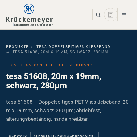
Skip to main navigation
Skip to main content
Skip to page footer
PRODUKTE
TESA DOPPELSEITIGES KLEBEBAND
TESA 51608, 20M X 19MM, SCHWARZ, 280ΜM
TESA · TESA DOPPELSEITIGES KLEBEBAND
tesa 51608, 20m x 19mm,
schwarz, 280µm
tesa 51608 – Doppelseitiges PET-Vliesklebeband, 20
m x 19 mm, schwarz, 280 µm; abriebfest,
alterungsbeständig, handeinreißbar.
SCHWARZ
KLEBSTOFF: KAUTSCHUKBASIERT