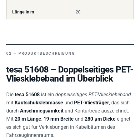
Länge in m
20
PRODUKTBESCHREIBUNG
tesa 51608 – Doppelseitiges PET-
Vliesklebeband im Überblick
Die
tesa 51608
ist ein
doppelseitiges PET-Vliesklebeband
mit
Kautschukklebmasse
und
PET-Vliesträger
, das sich
durch
Anschmiegsamkeit
und Konturtreue auszeichnet.
Mit
20 m Länge
,
19 mm Breite
und
280 µm Dicke
eignet
es sich gut für Verklebungen in Kabelbäumen des
Fahrzeuginnenraums.