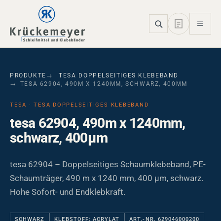
Skip to main navigation
Skip to main content
Skip to page footer
PRODUKTE
TESA DOPPELSEITIGES KLEBEBAND
TESA 62904, 490M X 1240MM, SCHWARZ, 400ΜM
TESA · TESA DOPPELSEITIGES KLEBEBAND
tesa 62904, 490m x 1240mm,
schwarz, 400µm
tesa 62904 – Doppelseitiges Schaumklebeband, PE-
Schaumträger, 490 m x 1240 mm, 400 µm, schwarz.
Hohe Sofort- und Endklebkraft.
SCHWARZ
KLEBSTOFF: ACRYLAT
ART.-NR. 629046000200